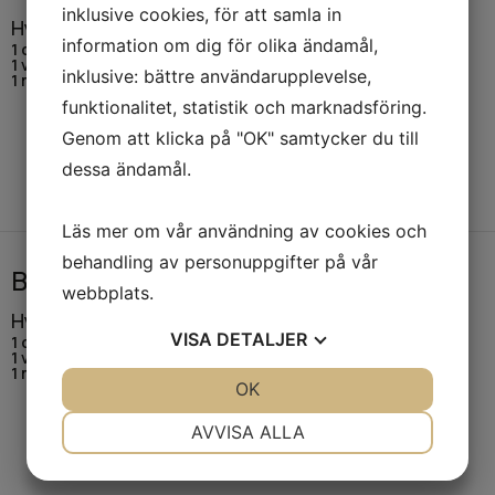
inklusive cookies, för att samla in
Hyrpris
information om dig för olika ändamål,
1 dag:
10 kr (exkl. moms)
1 vecka:
40 kr (exkl. moms)
inklusive: bättre användarupplevelse,
1 månad:
120 kr (exkl. moms)
funktionalitet, statistik och marknadsföring.
Genom att klicka på "OK" samtycker du till
dessa ändamål.
Läs mer om vår användning av cookies och
behandling av personuppgifter på vår
Byggstaket 3×2 meter
webbplats.
Hyrpris
VISA
DETALJER
1 dag:
5 kr (exkl. moms)
1 vecka:
15 kr (exkl. moms)
1 månad:
45 kr (exkl. moms)
JA
NEJ
OK
JA
NEJ
NÖDVÄNDIG
INSTÄLLNINGAR
AVVISA ALLA
JA
NEJ
JA
NEJ