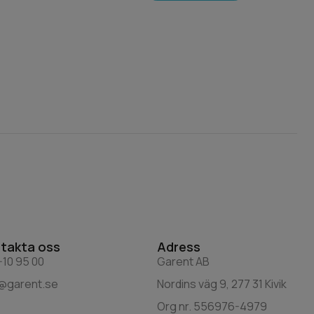
takta oss
Adress
10 95 00
Garent AB
o@garent.se
Nordins väg 9, 277 31 Kivik
Org nr. 556976-4979