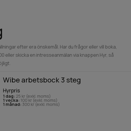
g
lningar efter era önskemål. Har du frågor eller vill boka,
 00 eller skicka en intresseanmälan via knappen Hyr, så
jligt.
Wibe arbetsbock 3 steg
Hyrpris
1 dag:
25 kr (exkl. moms)
1 vecka:
100 kr (exkl. moms)
1 månad:
300 kr (exkl. moms)