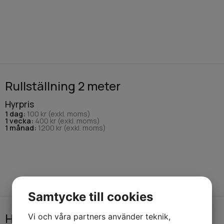
Rullställning 2 meter
Hyrpris
1 dag:
100 kr (exkl. moms)
1 vecka:
400 kr (exkl. moms)
1 månad:
1200 kr (exkl. moms)
Samtycke till cookies
Hjul
Vi och våra partners använder teknik,