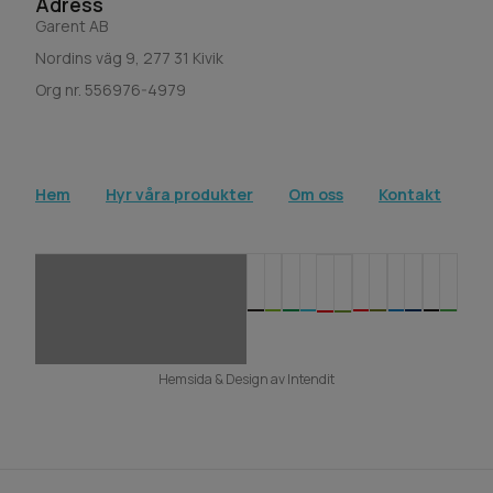
Adress
Garent AB
Nordins väg 9, 277 31 Kivik
Org nr. 556976-4979
Hem
Hyr våra produkter
Om oss
Kontakt
Hemsida & Design av Intendit