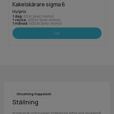
Kakelskärare sigma 6
B
Hyrpris
H
1 dag:
50 kr (exkl. moms)
1 
1 vecka:
200 kr (exkl. moms)
1 
1 månad:
600 kr (exkl. moms)
1
Hyr
Utrustning i toppskick!
Ställning
Vi planerar och bygger ställningar efter era önskemål.